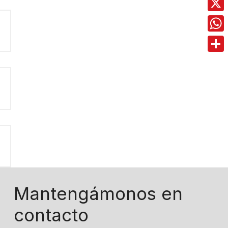
X
Wha
Comp
Mantengámonos en
contacto