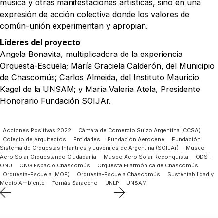
música y otras manifestaciones artísticas, sino en una
expresión de acción colectiva donde los valores de
común-unión experimentan y apropian.
Líderes del proyecto
Angela Bonavita, multiplicadora de la experiencia
Orquesta-Escuela; María Graciela Calderón, del Municipio
de Chascomús; Carlos Almeida, del Instituto Mauricio
Kagel de la UNSAM; y María Valeria Atela, Presidente
Honorario Fundación SOIJAr.
Acciones Positivas 2022
Cámara de Comercio Suizo Argentina (CCSA)
Colegio de Arquitectos
Entidades
Fundación Aerocene
Fundación
Sistema de Orquestas Infantiles y Juveniles de Argentina (SOIJAr)
Museo
Aero Solar Orquestando Ciudadanía
Museo Aero Solar Reconquista
ODS -
ONU
ONG Espacio Chascomús
Orquesta Filarmónica de Chascomús
Orquesta-Escuela (MOE)
Orquesta-Escuela Chascomús
Sustentabilidad y
Medio Ambiente
Tomás Saraceno
UNLP
UNSAM