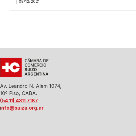
08/12/2021
Av. Leandro N. Alem 1074,
10º Piso, CABA.
(54 11) 4311 7187
info@suiza.org.ar