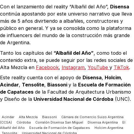
Con el lanzamiento del reality “Albañil del Año”,
Disensa
continúa apostando por este universo narrativo que lleva
más de 5 años divirtiendo a albañiles, constructores y
público en general. Y ya se consolida como la plataforma
de influencers del mundo de la construcción más grande
de Argentina.
Tanto los capítulos del
“Albañil del Año”
, como todo el
contenido extra, se puede seguir por las redes sociales de
Alta Mezcla en
Facebook
,
Instagram
,
YouTube
y
TikTok
.
Este reality cuenta con el apoyo de
Disensa
,
Holcim
,
Acindar
,
Tensolite
,
Biassoni
y la
Escuela de Formación
de Capataces
de la Facultad de Arquitectura Urbanismo
y Diseño de la
Universidad Nacional de Córdoba
(UNC).
Acindar
Alta Mezcla
Biassoni
Cámara de Comercio Suizo Argentina
(CCSA)
Córdoba
Corralón Disensa San Miguel
Disensa Argentina
El
Albañil del Año
Escuela de Formación de Capataces
Holcim Argentina
Tensolite
Universidad Nacional de Córdoba