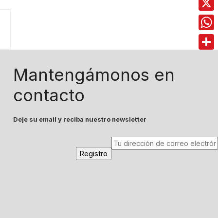
X
Wha
Comp
Mantengámonos en
contacto
Deje su email y reciba nuestro newsletter