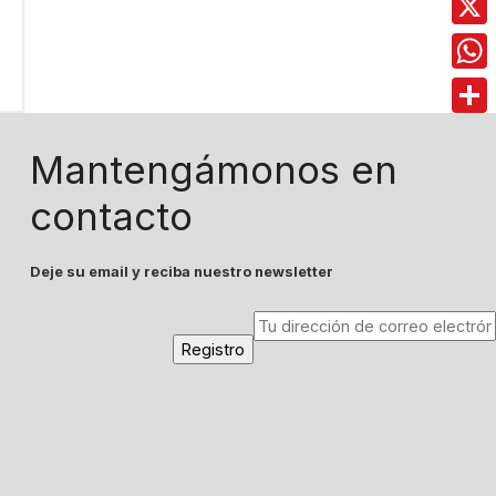
X
Wha
Comp
Mantengámonos en
contacto
Deje su email y reciba nuestro newsletter