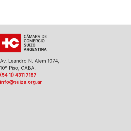
Av. Leandro N. Alem 1074,
10º Piso, CABA.
(54 11) 4311 7187
info@suiza.org.ar