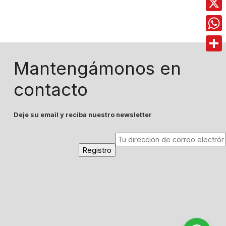
X
Wha
Comp
Mantengámonos en
contacto
Deje su email y reciba nuestro newsletter