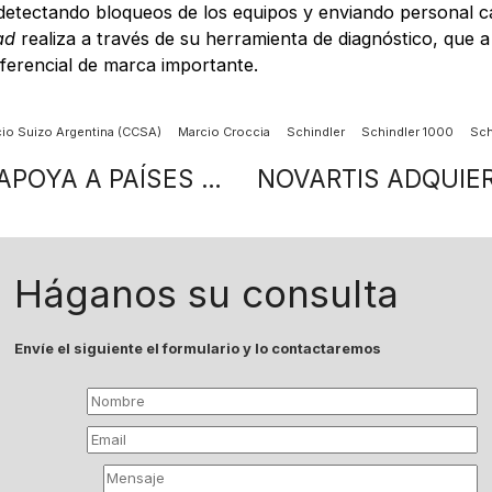
etectando bloqueos de los equipos y enviando personal cali
ad
realiza a través de su herramienta de diagnóstico, que a 
iferencial de marca importante.
o Suizo Argentina (CCSA)
Marcio Croccia
Schindler
Schindler 1000
Sch
FONDO DE COMUNIDADES GIVAUDAN APOYA A PAÍSES AFECTADOS POR EL COVID-19
Háganos su consulta
Envíe el siguiente el formulario y lo contactaremos