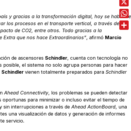
X
 y gracias a la transformación digital, hoy se habla de
Wha
r los procesos en el transporte vertical, a través de
pacto de CO2, entre otros. Todo gracias a la
Comp
e Extra que nos hace Extraordinarios”
, afirmó
Marcio
ración de ascensores
Schindler
, cuenta con tecnología no
s posible, el sistema no solo agrupa personas para hacer
s
Schindler
vienen totalmente preparados para
Schindler
on
Ahead Connectivity
, los problemas se pueden detectar
s oportunas para minimizar o incluso evitar el tiempo de
y sin interrupciones a través de
Ahead ActionBoard
, una
tes una visualización de datos y generación de informes
e servicio.