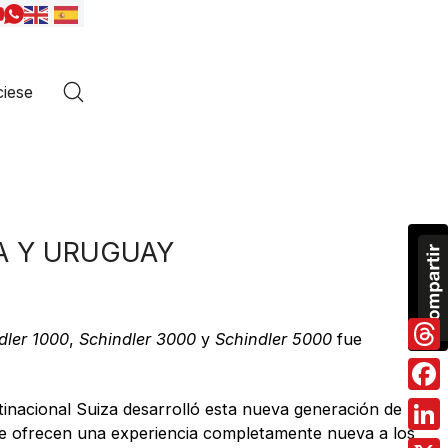
iese
A Y URUGUAY
dler 1000
,
Schindler 3000
y
Schindler 5000
fue
Thre
Fac
ltinacional Suiza desarrolló esta nueva generación de
que ofrecen una experiencia completamente nueva a los
Link