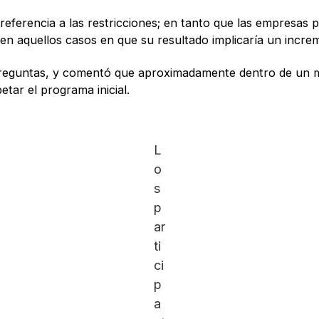
 referencia a las restricciones; en tanto que las empresas p
 en aquellos casos en que su resultado implicaría un incre
 preguntas, y comentó que aproximadamente dentro de un m
tar el programa inicial.
L
o
s
p
ar
ti
ci
p
a