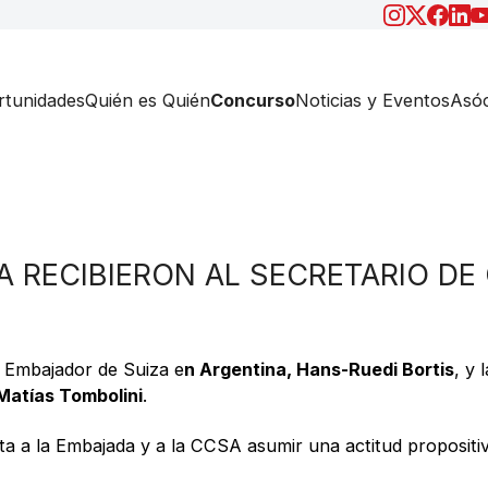
tunidades
Quién es Quién
Concurso
Noticias y Eventos
Asóc
A RECIBIERON AL SECRETARIO D
l Embajador de Suiza e
n Argentina, Hans-Ruedi Bortis
, y 
Matías Tombolini
.
ita a la Embajada y a la CCSA asumir una actitud propositi