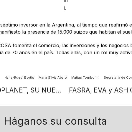
in
i.
éptimo inversor en la Argentina, al tiempo que reafirmó e
nifiesto la presencia de 15.000 suizos que habitan el suel
CCSA fomenta el comercio, las inversiones y los negocios 
a de 70 años en el país. Todas ellas, con un rol muy acti
Hans-Ruedi Bortis
María Silvia Abalo
Matías Tombolini
Secretaría de Co
HOLCIM ARGENTINA LANZÓ AQUA ECOPLANET, SU NUEVO CEMENTO HIDRÓFUGO
Háganos su consulta