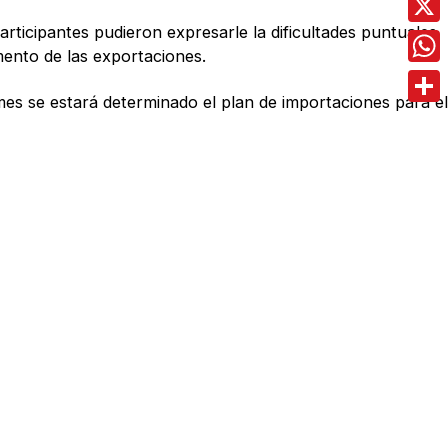
articipantes pudieron expresarle la dificultades puntuales
X
mento de las exportaciones.
Wha
es se estará determinado el plan de importaciones para el
Comp