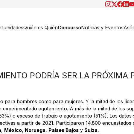
tunidades
Quién es Quién
Concurso
Noticias y Eventos
Asóc
IENTO PODRÍA SER LA PRÓXIMA 
nto para hombres como para mujeres. Y la mitad de los líd
 experimentado agotamiento. A más de la mitad de los superv
53%) o exceso de trabajo o agotamiento (51%). Los datos
ectivas a partir de 2021. Participaron 14.800 encuestados d
a
,
México
,
Noruega
,
Países Bajos
y
Suiza
.