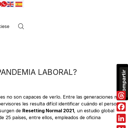
iese
PANDEMIA LABORAL?
eres no son capaces de verlo. Entre las generaciones más
isores les resulta difícil identificar cuándo el personal
Thre
 surgen de
Resetting Normal 2021
, un estudio global
Fac
e 25 países, entre ellos, empleados de oficina
Link