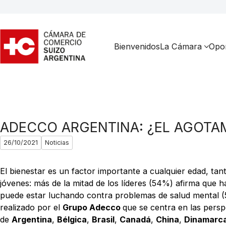
Bienvenidos
La Cámara
Opor
ADECCO ARGENTINA: ¿EL AGOTAM
26/10/2021
Noticias
El bienestar es un factor importante a cualquier edad, ta
jóvenes: más de la mitad de los líderes (54%) afirma que ha
puede estar luchando contra problemas de salud mental (
realizado por el
Grupo Adecco
que se centra en las persp
de
Argentina
,
Bélgica
,
Brasil
,
Canadá
,
China
,
Dinamarc