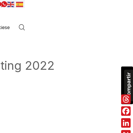
iese
ting 2022
Thre
Fac
Link