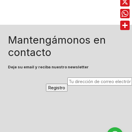
X
Wha
Comp
Mantengámonos en
contacto
Deje su email y reciba nuestro newsletter