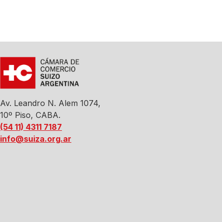
Av. Leandro N. Alem 1074,
10º Piso, CABA.
(54 11) 4311 7187
info@suiza.org.ar