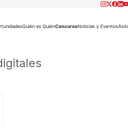
tunidades
Quién es Quién
Concurso
Noticias y Eventos
Asóc
igitales