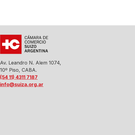
Av. Leandro N. Alem 1074,
10º Piso, CABA.
(54 11) 4311 7187
info@suiza.org.ar