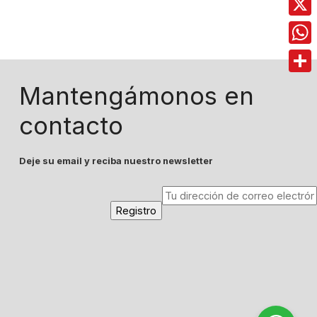
X
Wha
Comp
Mantengámonos en
contacto
Deje su email y reciba nuestro newsletter