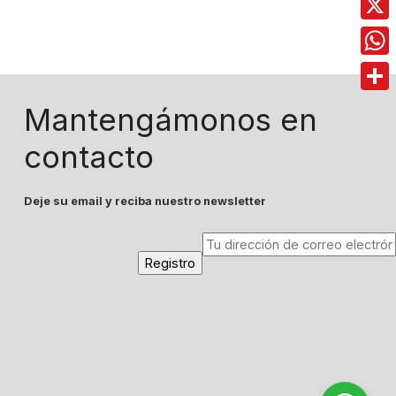
X
Wha
Comp
Mantengámonos en
contacto
Deje su email y reciba nuestro newsletter