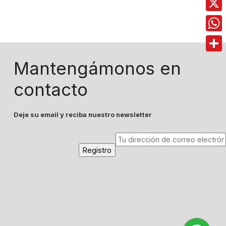
X
Wha
Comp
Mantengámonos en
contacto
Deje su email y reciba nuestro newsletter