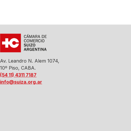
Av. Leandro N. Alem 1074,
10º Piso, CABA.
(54 11) 4311 7187
info@suiza.org.ar