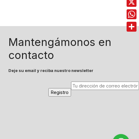
X
Wha
Comp
Mantengámonos en
contacto
Deje su email y reciba nuestro newsletter