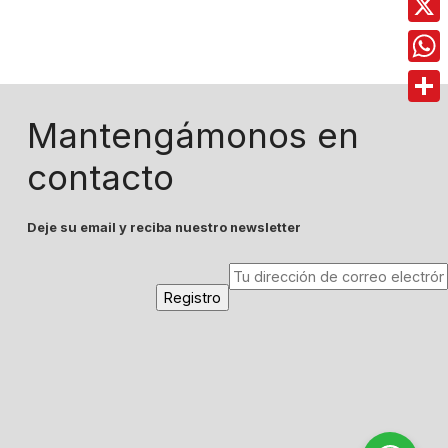
X
Wha
Comp
Mantengámonos en
contacto
Deje su email y reciba nuestro newsletter