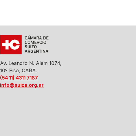
Av. Leandro N. Alem 1074,
10º Piso, CABA.
(54 11) 4311 7187
info@suiza.org.ar