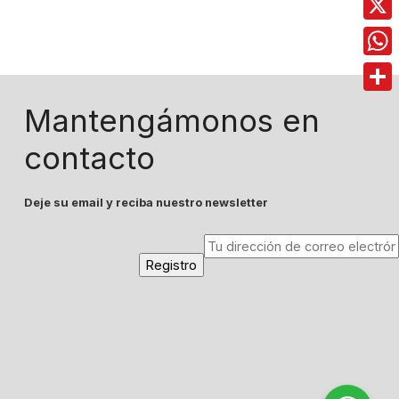
X
Wha
Comp
Mantengámonos en
contacto
Deje su email y reciba nuestro newsletter