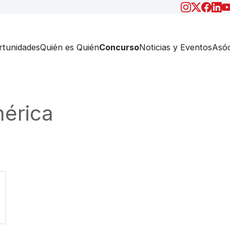
tunidades
Quién es Quién
Concurso
Noticias y Eventos
Asóc
érica