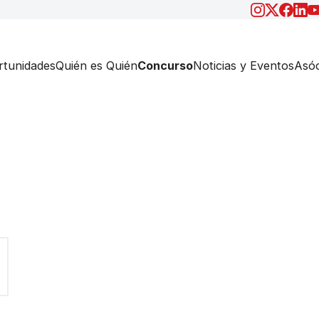
tunidades
Quién es Quién
Concurso
Noticias y Eventos
Asóc
n