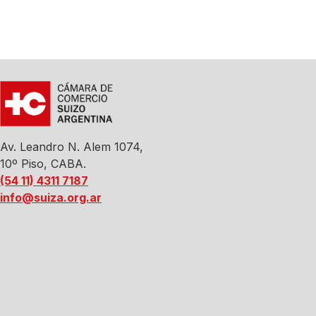
Av. Leandro N. Alem 1074,
10º Piso, CABA.
(54 11) 4311 7187
info@suiza.org.ar