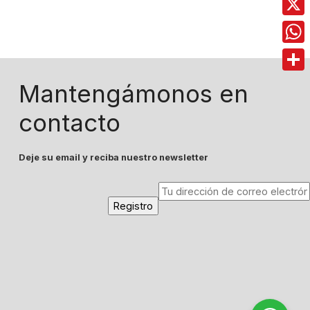
X
Wha
Comp
Mantengámonos en
contacto
Deje su email y reciba nuestro newsletter