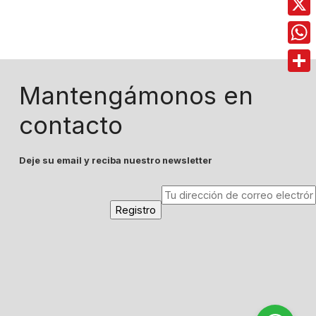
X
Wha
Comp
Mantengámonos en
contacto
Deje su email y reciba nuestro newsletter