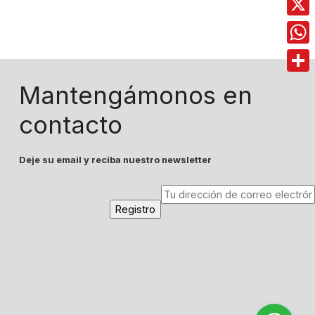
X
Wha
Comp
Mantengámonos en
contacto
Deje su email y reciba nuestro newsletter