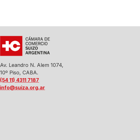
Av. Leandro N. Alem 1074,
10º Piso, CABA.
(54 11) 4311 7187
info@suiza.org.ar