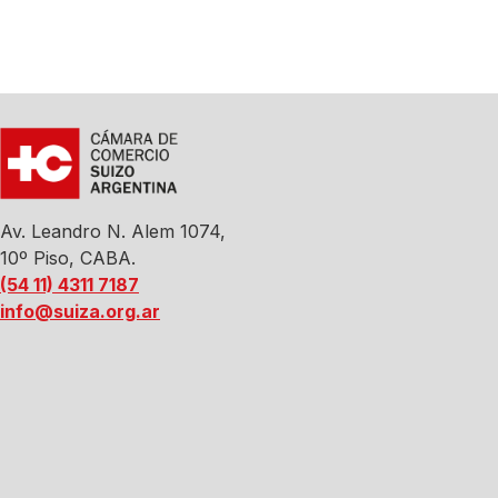
Av. Leandro N. Alem 1074,
10º Piso, CABA.
(54 11) 4311 7187
info@suiza.org.ar