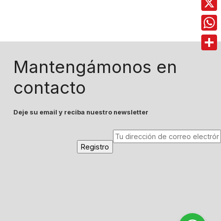
X
Wha
Comp
Mantengámonos en
contacto
Deje su email y reciba nuestro newsletter