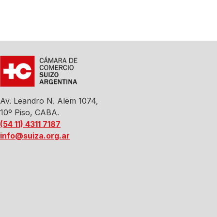
Av. Leandro N. Alem 1074,
10º Piso, CABA.
(54 11) 4311 7187
info@suiza.org.ar