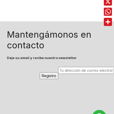
X
Wha
Comp
Mantengámonos en
contacto
Deje su email y reciba nuestro newsletter