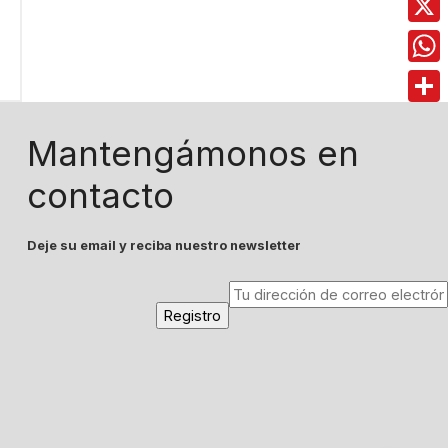
X
Wha
Comp
Mantengámonos en
contacto
Deje su email y reciba nuestro newsletter