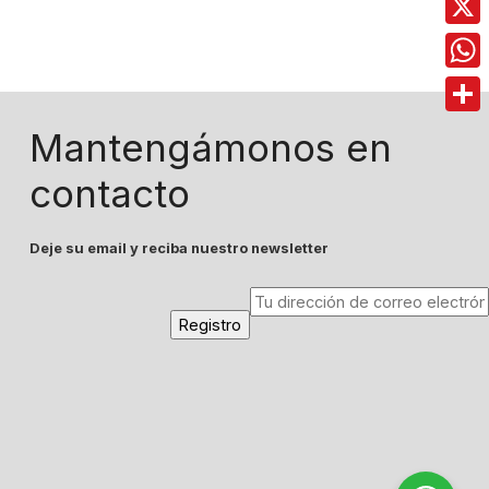
X
Wha
Comp
Mantengámonos en
contacto
Deje su email y reciba nuestro newsletter