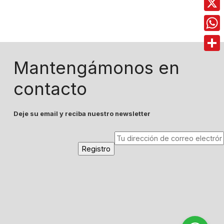
X
Wha
Comp
Mantengámonos en
contacto
Deje su email y reciba nuestro newsletter