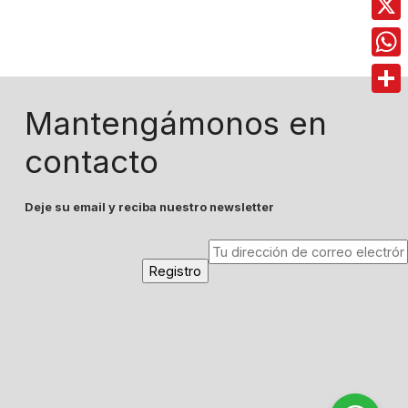
X
Wha
Comp
Mantengámonos en
contacto
Deje su email y reciba nuestro newsletter