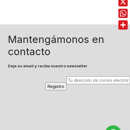
X
Wha
Comp
Mantengámonos en
contacto
Deje su email y reciba nuestro newsletter