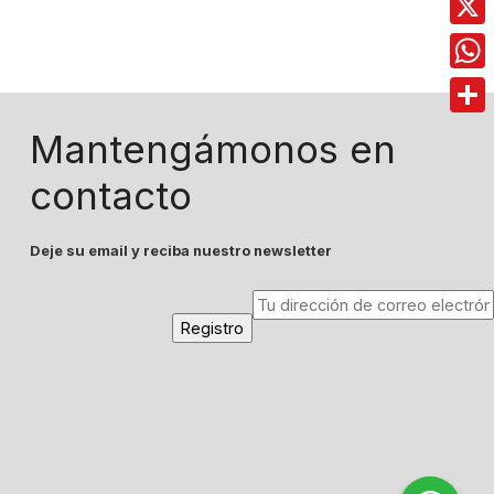
X
Wha
Comp
Mantengámonos en
contacto
Deje su email y reciba nuestro newsletter