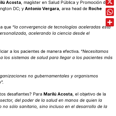
ilú Acosta
, magíster en Salud Pública y Promoción de la
ington DC; y
Antonio Vergara
, area head de
Roche
X
Wha
ca que “
la convergencia de tecnologías aceleradas está
Comp
ersonalizada, acelerando la ciencia desde el
iciar a los pacientes de manera efectiva. “
Necesitamos
 a los sistemas de salud para llegar a los pacientes más
 organizaciones no gubernamentales y organismos
o
”.
xtos desafiantes? Para
Marilú Acosta
, el objetivo de la
sector, del poder de la salud en manos de quien la
 no sólo sanitario, sino incluso en el desarrollo de la