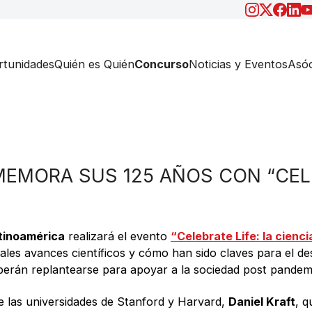
tunidades
Quién es Quién
Concurso
Noticias y Eventos
Asóc
EMORA SUS 125 AÑOS CON “CELE
tinoamérica
realizará el evento
“Celebrate Life: la cienc
ipales avances científicos y cómo han sido claves para el 
deberán replantearse para apoyar a la sociedad post pandem
de las universidades de Stanford y Harvard,
Daniel Kraft
, q