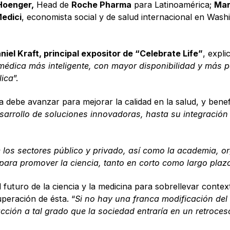
Hoenger,
Head de
Roche Pharma
para Latinoamérica;
Mar
edici
, economista social y de salud internacional en Wash
niel Kraft, principal expositor de “Celebrate Life”
, expli
médica más inteligente, con mayor disponibilidad y más p
lica
”.
cia debe avanzar para mejorar la calidad en la salud, y benef
esarrollo de soluciones innovadoras, hasta su integración
e los sectores público y privado, así como la academia,
s para promover la ciencia, tanto en corto como largo plaz
l futuro de la ciencia y la medicina para sobrellevar conte
uperación de ésta. “
Si no hay una franca modificación del 
acción a tal grado que la sociedad entraría en un retroceso