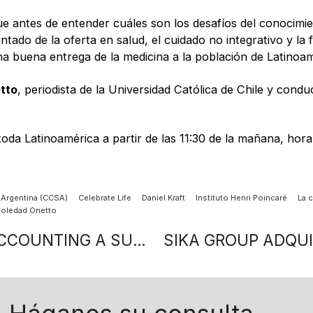
ue antes de entender cuáles son los desafíos del conocimi
ntado de la oferta en salud, el cuidado no integrativo y l
na buena entrega de la medicina a la población de Latinoa
tto
, periodista de la Universidad Católica de Chile y condu
oda Latinoamérica a partir de las 11:30 de la mañana, hora
Argentina (CCSA)
Celebrate Life
Daniel Kraft
Instituto Henri Poincaré
La c
oledad Onetto
SERVER BUREAU INCORPORA A HUB ACCOUNTING A SU RED REGIONAL