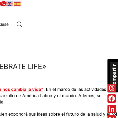
iese
BRATE LIFE»
ia nos cambia la vida”
. En el marco de las actividades por
desarrollo de América Latina y el mundo. Además, se
Thre
ia.
Fac
uien expondrá sus ideas sobre el futuro de la salud y el rol
Link