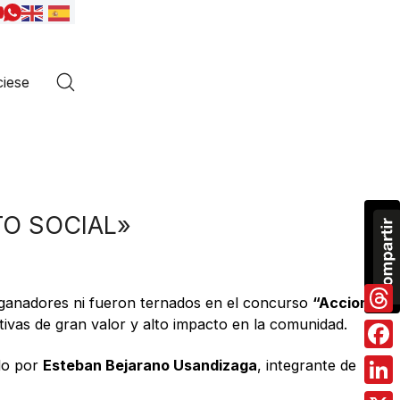
iese
TO SOCIAL»
n ganadores ni fueron ternados en el concurso
“Acciones
ativas de gran valor y alto impacto en la comunidad.
Thre
Fac
do por
Esteban Bejarano Usandizaga
, integrante de
Link