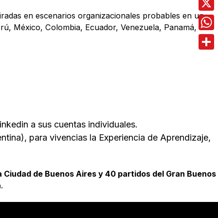
spiradas en escenarios organizacionales probables en un
X
Perú, México, Colombia, Ecuador, Venezuela, Panamá,
Wha
Comp
nkedin a sus cuentas individuales.
tina), para vivencias la Experiencia de Aprendizaje,
la Ciudad de Buenos Aires y 40 partidos del Gran Buenos
a
.