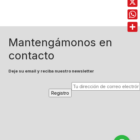
X
Wha
Comp
Mantengámonos en
contacto
Deje su email y reciba nuestro newsletter