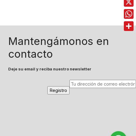
X
Wha
Comp
Mantengámonos en
contacto
Deje su email y reciba nuestro newsletter