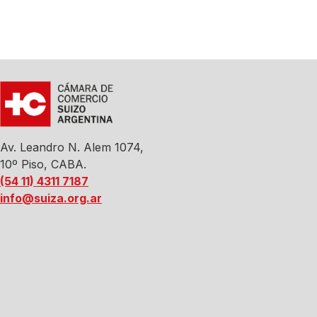
Av. Leandro N. Alem 1074,
10º Piso, CABA.
(54 11) 4311 7187
info@suiza.org.ar