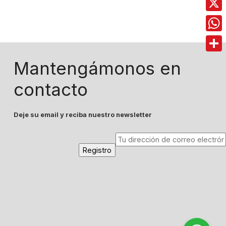
X
Wha
Comp
Mantengámonos en
contacto
Deje su email y reciba nuestro newsletter