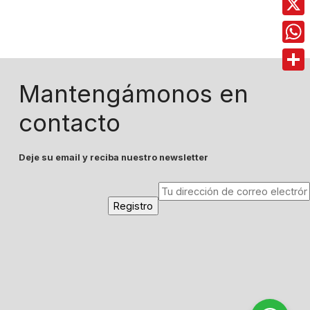
X
Wha
Comp
Mantengámonos en
contacto
Deje su email y reciba nuestro newsletter