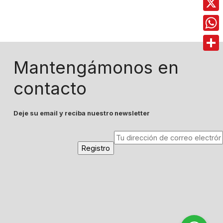
X
Wha
Comp
Mantengámonos en
contacto
Deje su email y reciba nuestro newsletter