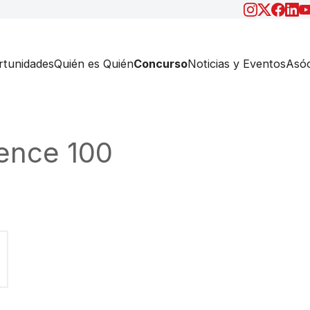
tunidades
Quién es Quién
Concurso
Noticias y Eventos
Asóc
uence 100