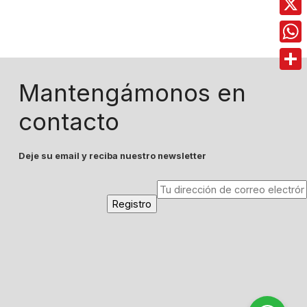
X
Wha
Comp
Mantengámonos en
contacto
Deje su email y reciba nuestro newsletter