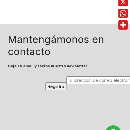
X
Wha
Comp
Mantengámonos en
contacto
Deje su email y reciba nuestro newsletter