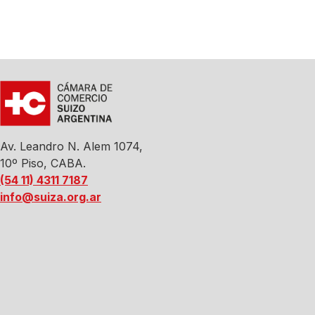
Av. Leandro N. Alem 1074,
10º Piso, CABA.
(54 11) 4311 7187
info@suiza.org.ar