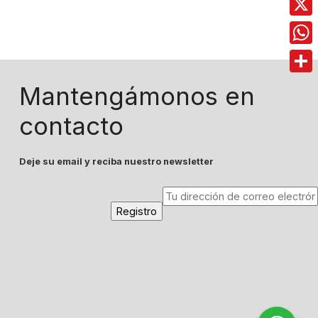
X
Wha
Comp
Mantengámonos en
contacto
Deje su email y reciba nuestro newsletter