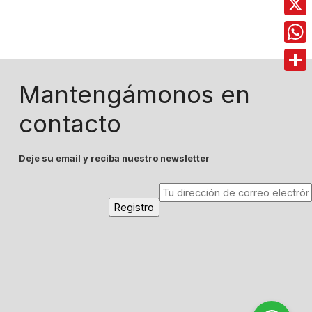
X
Wha
Comp
Mantengámonos en
contacto
Deje su email y reciba nuestro newsletter