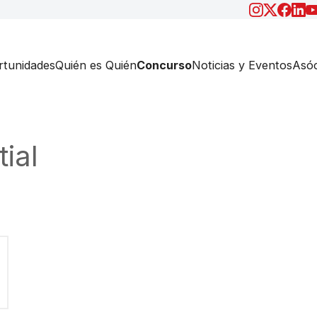
tunidades
Quién es Quién
Concurso
Noticias y Eventos
Asóc
ial