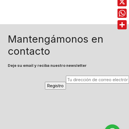
X
Wha
Comp
Mantengámonos en
contacto
Deje su email y reciba nuestro newsletter