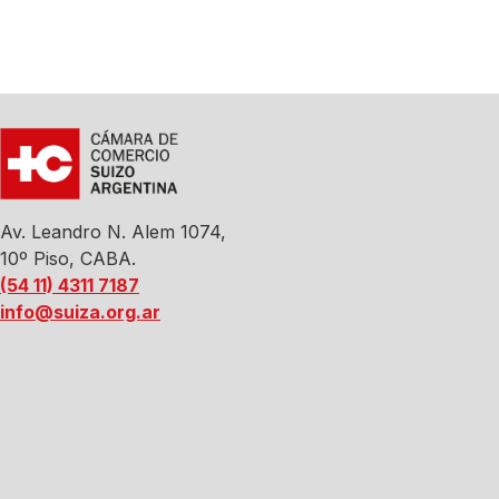
Av. Leandro N. Alem 1074,
10º Piso, CABA.
(54 11) 4311 7187
info@suiza.org.ar