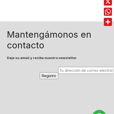
X
Wha
Comp
Mantengámonos en
contacto
Deje su email y reciba nuestro newsletter