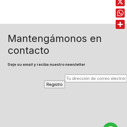
X
Wha
Comp
Mantengámonos en
contacto
Deje su email y reciba nuestro newsletter