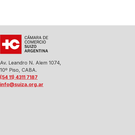
Av. Leandro N. Alem 1074,
10º Piso, CABA.
(54 11) 4311 7187
info@suiza.org.ar