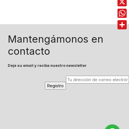
X
Wha
Comp
Mantengámonos en
contacto
Deje su email y reciba nuestro newsletter