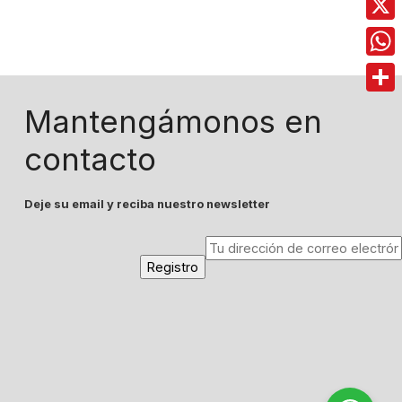
X
Wha
Comp
Mantengámonos en
contacto
Deje su email y reciba nuestro newsletter