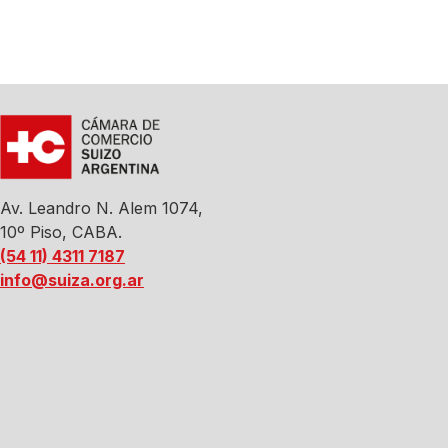
Av. Leandro N. Alem 1074,
10º Piso, CABA.
(54 11) 4311 7187
info@suiza.org.ar