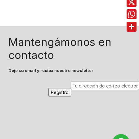
X
Wha
Comp
Mantengámonos en
contacto
Deje su email y reciba nuestro newsletter