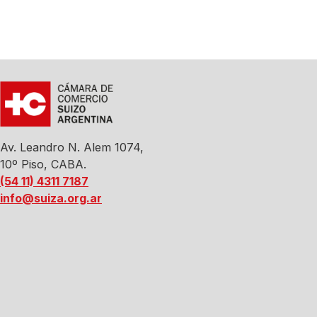
Av. Leandro N. Alem 1074,
10º Piso, CABA.
(54 11) 4311 7187
info@suiza.org.ar