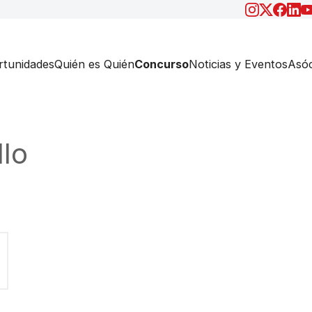
tunidades
Quién es Quién
Concurso
Noticias y Eventos
Asóc
llo