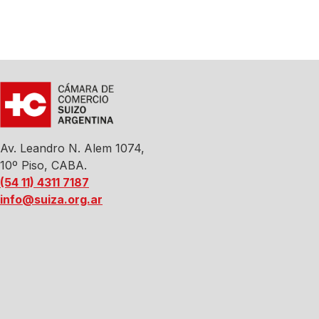
Av. Leandro N. Alem 1074,
10º Piso, CABA.
(54 11) 4311 7187
info@suiza.org.ar