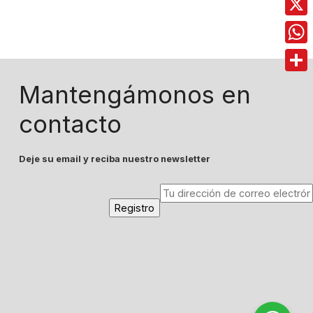
X
Wha
Comp
Mantengámonos en
contacto
Deje su email y reciba nuestro newsletter