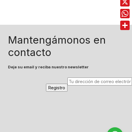
X
Wha
Comp
Mantengámonos en
contacto
Deje su email y reciba nuestro newsletter