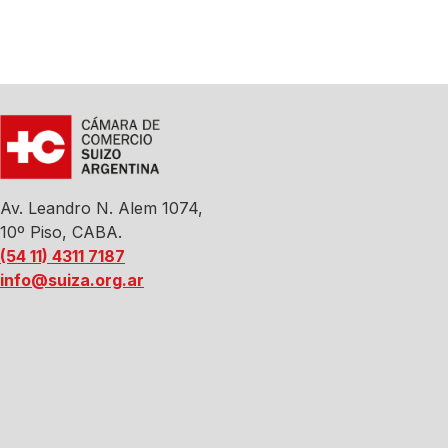
Av. Leandro N. Alem 1074,
10º Piso, CABA.
(54 11) 4311 7187
info@suiza.org.ar