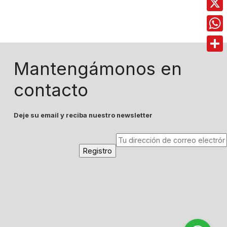
X
Wha
Comp
Mantengámonos en
contacto
Deje su email y reciba nuestro newsletter