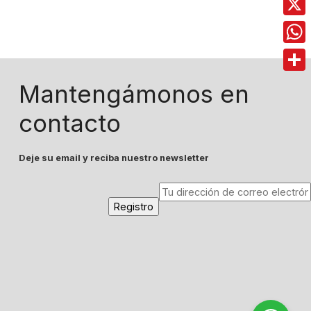
X
Wha
Comp
Mantengámonos en
contacto
Deje su email y reciba nuestro newsletter