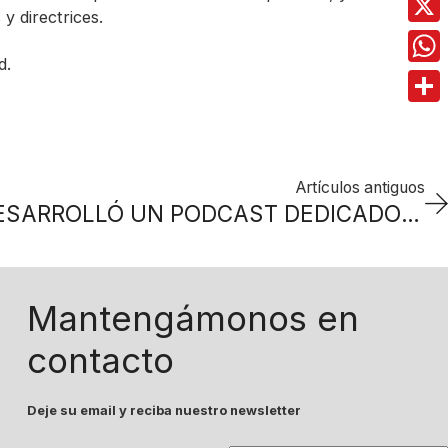
y directrices.
X
d.
Wha
Comp
Artículos antiguos
KUEHNE+NAGEL DESARROLLÓ UN PODCAST DEDICADO A DEBATIR SOBRE EL FUTURO DEL SECTOR AUTOMOTRIZ
Mantengámonos en
contacto
Deje su email y reciba nuestro newsletter